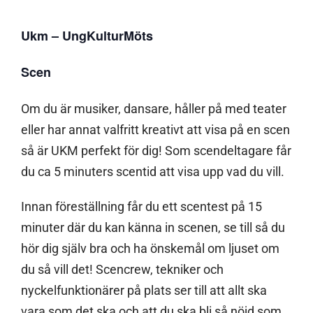
Ukm – UngKulturMöts
Scen
Om du är musiker, dansare, håller på med teater
eller har annat valfritt kreativt att visa på en scen
så är UKM perfekt för dig! Som scendeltagare får
du ca 5 minuters scentid att visa upp vad du vill.
Innan föreställning får du ett scentest på 15
minuter där du kan känna in scenen, se till så du
hör dig själv bra och ha önskemål om ljuset om
du så vill det! Scencrew, tekniker och
nyckelfunktionärer på plats ser till att allt ska
vara som det ska och att du ska bli så nöjd som