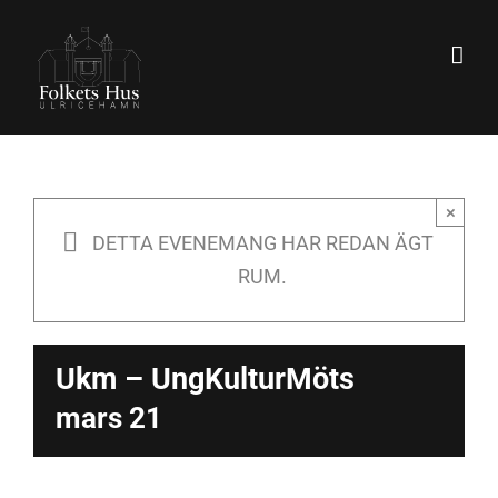
Fortsätt
till
innehållet
×
DETTA EVENEMANG HAR REDAN ÄGT
RUM.
Ukm – UngKulturMöts
mars 21