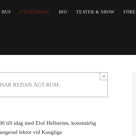
 HUS
EVENEMANG
BIO
TEATER & SHOW
FÖRE
×
HAR REDAN ÄGT RUM.
:30
0 till idag med Elof Hellström, konstnärlig
ungerad lektor vid Kungliga