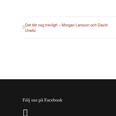
Det blir nog trevligt! – Morgan Larsson och David
Urwitz
Följ oss på Facebook