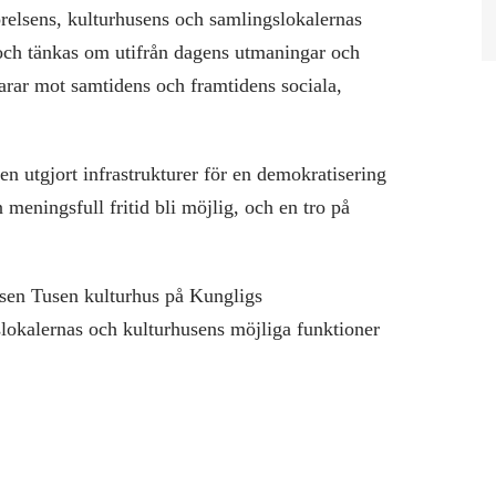
relsens, kulturhusens och samlingslokalernas
s och tänkas om utifrån dagens utmaningar och
varar mot samtidens och framtidens sociala,
n utgjort infrastrukturer för en demokratisering
 meningsfull fritid bli möjlig, och en tro på
rsen Tusen kulturhus på Kungligs
gslokalernas och kulturhusens möjliga funktioner