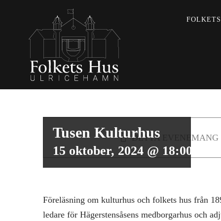
Fortsätt
FOLKETS
till
innehållet
Tusen Kulturhus
DETTA EVENEMANG 
15 oktober, 2024 @ 18:00
-
19
Föreläsning om kulturhus och folkets hus från 189
ledare för Hägerstensåsens medborgarhus och adj