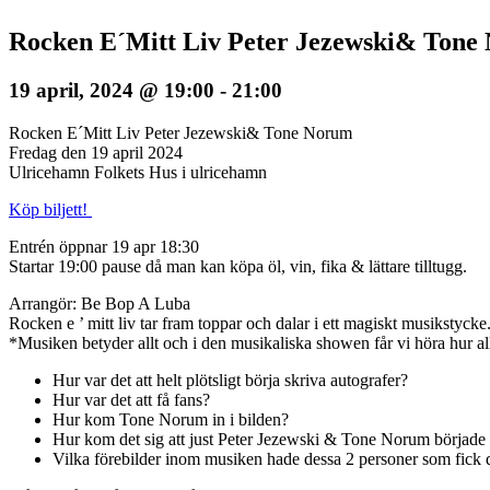
Rocken E´Mitt Liv Peter Jezewski& Tone
19 april, 2024 @ 19:00
-
21:00
Rocken E´Mitt Liv Peter Jezewski& Tone Norum
Fredag den 19 april 2024
Ulricehamn Folkets Hus i ulricehamn
Köp biljett!
Entrén öppnar 19 apr 18:30
Startar 19:00 pause då man kan köpa öl, vin, fika & lättare tilltugg.
Arrangör: Be Bop A Luba
Rocken e ’ mitt liv tar fram toppar och dalar i ett magiskt musikstycke
*Musiken betyder allt och i den musikaliska showen får vi höra hur a
Hur var det att helt plötsligt börja skriva autografer?
Hur var det att få fans?
Hur kom Tone Norum in i bilden?
Hur kom det sig att just Peter Jezewski & Tone Norum började 
Vilka förebilder inom musiken hade dessa 2 personer som fick dem