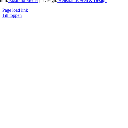
film:
Ekstrand Media
| Design:
Hellstrands Web & Design
Page load link
Till toppen