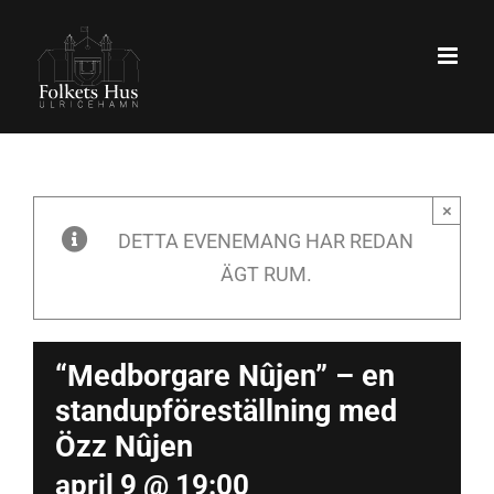
Fortsätt
till
innehållet
×
DETTA EVENEMANG HAR REDAN
ÄGT RUM.
“Medborgare Nûjen” – en
standupföreställning med
Özz Nûjen
april 9 @ 19:00