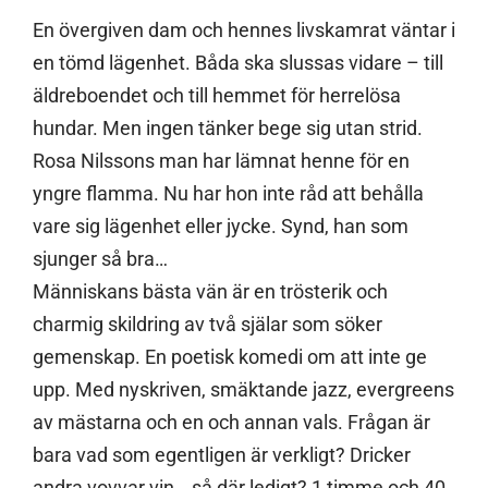
En övergiven dam och hennes livskamrat väntar i
en tömd lägenhet. Båda ska slussas vidare – till
äldreboendet och till hemmet för herrelösa
hundar. Men ingen tänker bege sig utan strid.
Rosa Nilssons man har lämnat henne för en
yngre flamma. Nu har hon inte råd att behålla
vare sig lägenhet eller jycke. Synd, han som
sjunger så bra…
Människans bästa vän är en trösterik och
charmig skildring av två själar som söker
gemenskap. En poetisk komedi om att inte ge
upp. Med nyskriven, smäktande jazz, evergreens
av mästarna och en och annan vals. Frågan är
bara vad som egentligen är verkligt? Dricker
andra vovvar vin… så där ledigt? 1 timme och 40