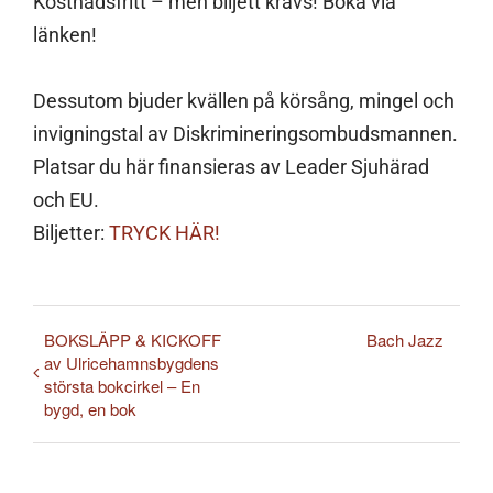
Kostnadsfritt – men biljett krävs! Boka via
länken!
Dessutom bjuder kvällen på körsång, mingel och
invigningstal av Diskrimineringsombudsmannen.
Platsar du här finansieras av Leader Sjuhärad
och EU.
Biljetter:
TRYCK HÄR!
BOKSLÄPP & KICKOFF
Bach Jazz
av Ulricehamnsbygdens
största bokcirkel – En
bygd, en bok