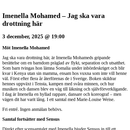
Imenella Mohamed – Jag ska vara
drottning här
3 december, 2025 @ 19:00
Möt Imenella Mohamed
Jag ska vara drottning här, är Imenella Mohameds gripande
berättelse om en barndom präglad av flykt, separation och utsatthet.
Som barn tvingas hon lämna Somalia under inbördeskriget och blir
kvar i Kenya utan sin mamma, ensam hos vuxna som inte vill henne
väl. Först efter flera år återförenas de i Sverige. Boken skildrar
hennes uppväxt i Tensta, kampen med svåra minnen, och hur
musiken och dansen blev en väg till läkning och självförverkligande.
I dag är Imenella en hyllad rappare, dansare och koreograf – men
vägen dit har varit lång. I ett samtal med Marie-Louise Weise.
Fri entré. Ingen anmälan behövs.
Samtal fortsätter med Sensus
Direkt efter scensamtalet med Imenella bjuder Sensus in till ett