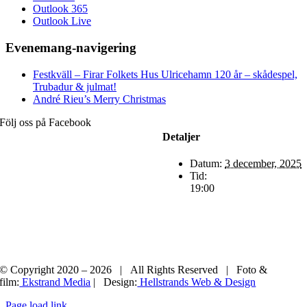
Outlook 365
Outlook Live
Evenemang-navigering
Festkväll – Firar Folkets Hus Ulricehamn 120 år – skådespel,
Trubadur & julmat!
André Rieu’s Merry Christmas
Följ oss på Facebook
Detaljer
Datum:
3 december, 2025
Tid:
19:00
© Copyright 2020 –
2026 | All Rights Reserved | Foto &
film:
Ekstrand Media
| Design:
Hellstrands Web & Design
Page load link