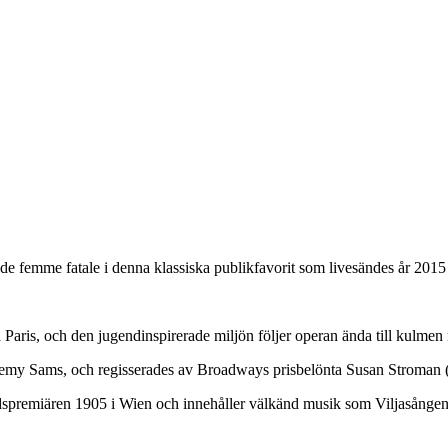
de femme fatale i denna klassiska publikfavorit som livesändes år 2015
a Paris, och den jugendinspirerade miljön följer operan ända till kulm
eremy Sams, och regisserades av Broadways prisbelönta Susan Stroman 
ldspremiären 1905 i Wien och innehåller välkänd musik som Viljasången