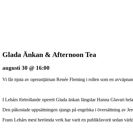
Glada Änkan & Afternoon Tea
augusti 30 @ 16:00
Vi får njuta av operastjärnan Renée Fleming i rollen som en avväpnan
I Lehárs förtrollande operett Glada änkan fängslar Hanna Glavari hel
Den påkostade uppsättningen sjungs på engelska i översättning av J
Frans Lehárs mest berömda verk har varit en publikfavorit sedan vär