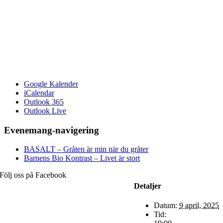
Google Kalender
iCalendar
Outlook 365
Outlook Live
Evenemang-navigering
BASALT – Gråten är min när du gråter
Barnens Bio Kontrast – Livet är stort
Följ oss på Facebook
Detaljer
Datum:
9 april, 2025
Tid: