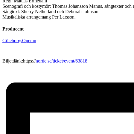
Regi: Mattias Ermedahl
Scenografi och kostymör: Thomas Johansson Manus, sångtexter och 
Sångtext: Sherry Netherland och Deborah Johnson
Musikaliska arrangemang Per Larsson.
Producent
GöteborgsOperan
Biljettlänk:https://
nortic.se/ticket/event/63818