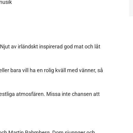
musik
Njut av irländskt inspirerad god mat och låt
eller bara vill ha en rolig kväll med vänner, så
stliga atmosfären. Missa inte chansen att
och Martin Rahmberg. Dom sjunnger och