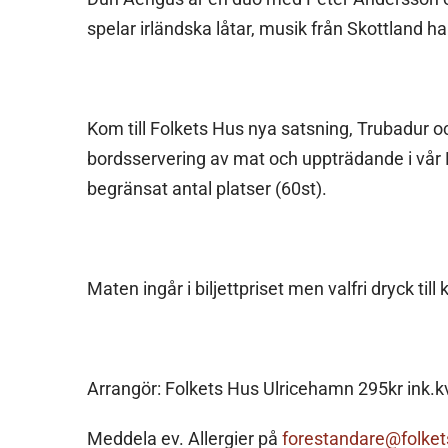
spelar irländska låtar, musik från Skottland har
Kom till Folkets Hus nya satsning, Trubadur och
bordsservering av mat och uppträdande i vår B-s
begränsat antal platser (60st).
Maten ingår i biljettpriset men valfri dryck till
Arrangör: Folkets Hus Ulricehamn 295kr ink.k
Meddela ev. Allergier på
forestandare@folke