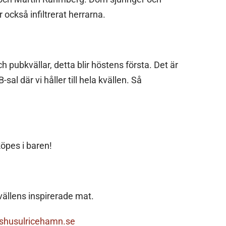
 också infiltrerat herrarna.
 pubkvällar, detta blir höstens första. Det är
al där vi håller till hela kvällen. Så
 köpes i baren!
vällens inspirerade mat.
tshusulricehamn.se