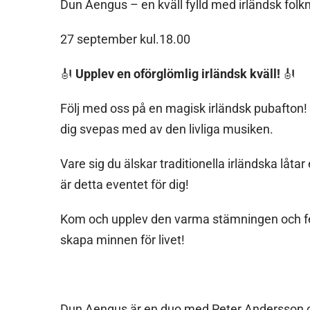
Dun Aengus – en kväll fylld med irländsk folk
27 september kul.18.00
🎻
Upplev en oförglömlig irländsk kväll!
🎻
Följ med oss på en magisk irländsk pubafton! 
dig svepas med av den livliga musiken.
Vare sig du älskar traditionella irländska låtar 
är detta eventet för dig!
Kom och upplev den varma stämningen och fe
skapa minnen för livet!
Dun Aengus är en duo med Peter Andersson 