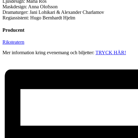
Ljusdesign: Maria Ros
Maskdesign: Anna Olofsson
Dramaturger: Jani Lohikari & Alexander Charlamov
Regiassistent: Hugo Bernhardt Hjelm
Producent
Riksteatern
Mer information kring evenemang och biljetter:
TRYCK HÄR!