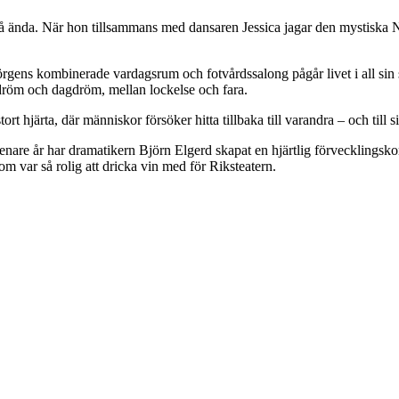
 på ända. När hon tillsammans med dansaren Jessica jagar den mystiska 
Jörgens kombinerade vardagsrum och fotvårdssalong pågår livet i all sin 
röm och dagdröm, mellan lockelse och fara.
 hjärta, där människor försöker hitta tillbaka till varandra – och till si
senare år har dramatikern Björn Elgerd skapat en hjärtlig förvecklingsk
 var så rolig att dricka vin med för Riksteatern.