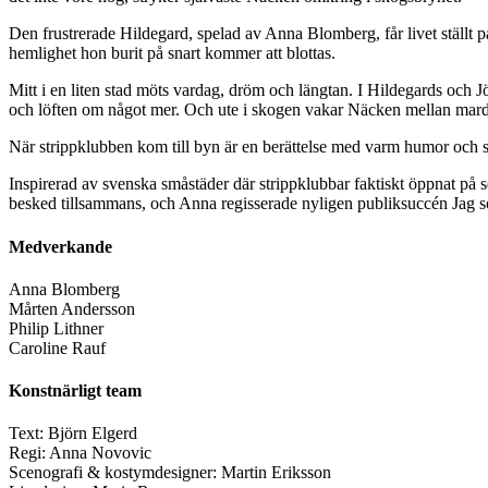
Den frustrerade Hildegard, spelad av Anna Blomberg, får livet ställt
hemlighet hon burit på snart kommer att blottas.
Mitt i en liten stad möts vardag, dröm och längtan. I Hildegards och 
och löften om något mer. Och ute i skogen vakar Näcken mellan mard
När strippklubben kom till byn är en berättelse med varm humor och stort
Inspirerad av svenska småstäder där strippklubbar faktiskt öppnat på 
besked tillsammans, och Anna regisserade nyligen publiksuccén Jag som
Medverkande
Anna Blomberg
Mårten Andersson
Philip Lithner
Caroline Rauf
Konstnärligt team
Text: Björn Elgerd
Regi: Anna Novovic
Scenografi & kostymdesigner: Martin Eriksson