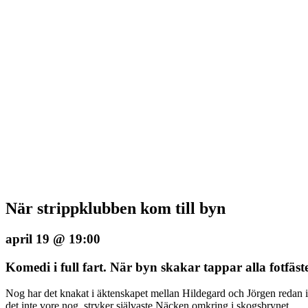
När strippklubben kom till byn
april 19 @ 19:00
Komedi i full fart. När byn skakar tappar alla fotfäste
Nog har det knakat i äktenskapet mellan Hildegard och Jörgen redan i
det inte vore nog, stryker självaste Näcken omkring i skogsbrynet.