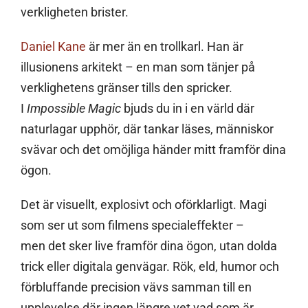
verkligheten brister.
Daniel Kane
är mer än en trollkarl. Han är
illusionens arkitekt – en man som tänjer på
verklighetens gränser tills den spricker.
I
Impossible Magic
bjuds du in i en värld där
natur­lagar upphör, där tankar läses, människor
svävar och det omöjliga händer mitt framför dina
ögon.
Det är visuellt, explosivt och oförklarligt. Magi
som ser ut som filmens special­effekter –
men det sker live framför dina ögon, utan dolda
trick eller digitala genvägar. Rök, eld, humor och
förbluffande precision vävs samman till en
upplevelse där ingen längre vet vad som är