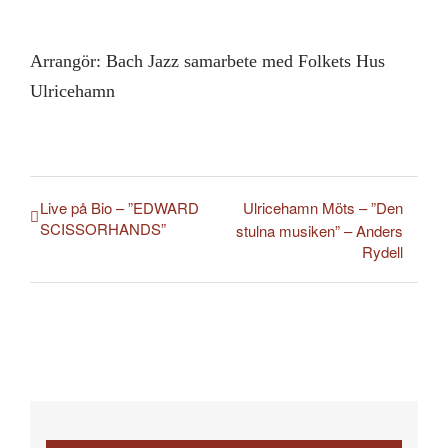
Arrangör: Bach Jazz samarbete med Folkets Hus
Ulricehamn
Live på Bio – ”EDWARD
Ulricehamn Möts – ”Den
SCISSORHANDS”
stulna musiken” – Anders
Rydell