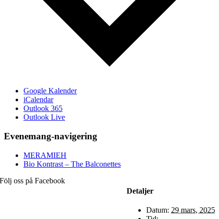
Google Kalender
iCalendar
Outlook 365
Outlook Live
Evenemang-navigering
MERAMIEH
Bio Kontrast – The Balconettes
Följ oss på Facebook
Detaljer
Datum:
29 mars, 2025
Tid: