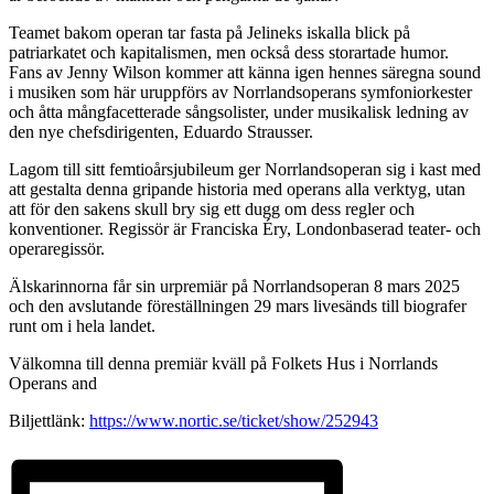
Teamet bakom operan tar fasta på Jelineks iskalla blick på
patriarkatet och kapitalismen, men också dess storartade humor.
Fans av Jenny Wilson kommer att känna igen hennes säregna sound
i musiken som här uruppförs av Norrlandsoperans symfoniorkester
och åtta mångfacetterade sångsolister, under musikalisk ledning av
den nye chefsdirigenten, Eduardo Strausser.
Lagom till sitt femtioårsjubileum ger Norrlandsoperan sig i kast med
att gestalta denna gripande historia med operans alla verktyg, utan
att för den sakens skull bry sig ett dugg om dess regler och
konventioner. Regissör är Franciska Éry, Londonbaserad teater- och
operaregissör.
Älskarinnorna får sin urpremiär på Norrlandsoperan 8 mars 2025
och den avslutande föreställningen 29 mars livesänds till biografer
runt om i hela landet.
Välkomna till denna premiär kväll på Folkets Hus i Norrlands
Operans and
Biljettlänk:
https://www.nortic.se/ticket/show/252943