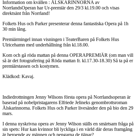
Information om kvällen : ÄLSKARINNORNA av
NorrlandsOperan har Ur-premiär den 29/3 kl.19.00 och visas
direktsänt från Norrland!
Folkets Hus och Parker presenterar denna fantastiska Opera på 1h
30 min lång.
Premiärmingel innan visningen i TeaterBaren på Folkets Hus
Ulricehamn med underhållning från kl.18.00.
Kom och gå röda mattan på denna OPERAPREMIÄR (om man vill
så är det fotografering på Röda mattan fr. kl.17.30-18.30) Så ta på er
premiärstassen och kostymen.
Klädkod: Kavaj.
Indiedrottningen Jenny Wilsons första opera på Norrlandsoperan är
baserad på nobelpristagarens Elfriede Jelineks genombrottsroman
Älskarinnorna. Folkets Hus och Parker livesänder den på bio den 29
mars.
I denna nyskrivna opera av Jenny Wilson ställs en smärtsam fråga på
sin spets: Hur kan kvinnor bli lyckliga i en värld där deras framgång
är beroende av männen och pengarna de tjänar?